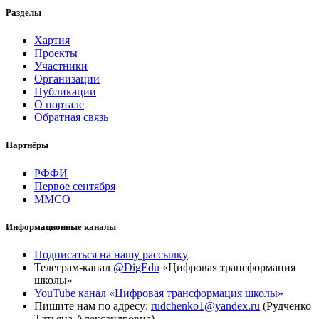
Разделы
Хартия
Проекты
Участники
Организации
Публикации
О портале
Обратная связь
Партнёры
РФФИ
Первое сентября
ММСО
Информационные каналы
Подписаться на нашу рассылку
Телеграм-канал
@DigEdu
«Цифровая трансформация
школы»
YouTube канал «Цифровая трансформация школы»
Пишите нам по адресу:
rudchenko1@yandex.ru
(Рудченко
Татьяна Александровна)