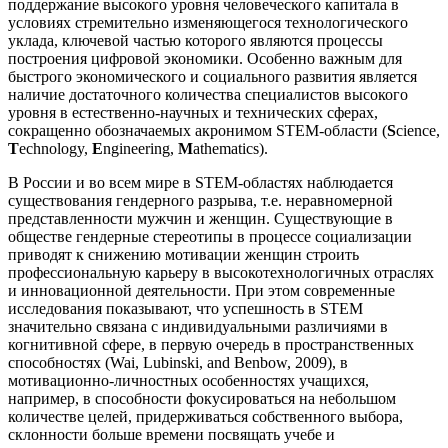
поддержание высокого уровня человеческого капитала в
условиях стремительно изменяющегося технологического
уклада, ключевой частью которого являются процессы
построения цифровой экономики. Особенно важным для
быстрого экономического и социального развития является
наличие достаточного количества специалистов высокого
уровня в естественно-научных и технических сферах,
сокращенно обозначаемых акронимом STEM-области (
S
cience,
T
echnology,
E
ngineering,
M
athematics).
В России и во всем мире в STEM-областях наблюдается
существования гендерного разрыва, т.е. неравномерной
представленности мужчин и женщин. Существующие в
обществе гендерные стереотипы в процессе социализации
приводят к снижению мотивации женщин строить
профессиональную карьеру в высокотехнологичных отраслях
и инновационной деятельности. При этом современные
исследования показывают, что успешность в STEM
значительно связана с индивидуальными различиями в
когнитивной сфере, в первую очередь в пространственных
способностях (Wai, Lubinski, and Benbow, 2009), в
мотивационно-личностных особенностях учащихся,
например, в способности фокусироваться на небольшом
количестве целей, придерживаться собственного выбора,
склонности больше времени посвящать учебе и