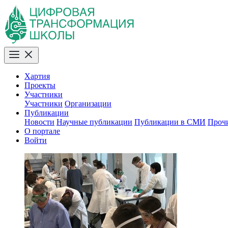
Хартия
Проекты
Участники
Участники
Организации
Публикации
Новости
Научные публикации
Публикации в СМИ
Проч
О портале
Войти