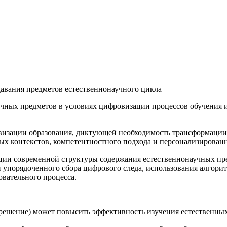
авания предметов естественнонаучного цикла
ных предметов в условиях цифровизации процессов обучения и 
визации образования, диктующей необходимость трансформации 
х контекстов, компетентностного подхода и персонализированн
пции современной структуры содержания естественнонаучных пр
 упорядоченного сбора цифрового следа, использования алгори
овательного процесса.
решение) может повысить эффективность изучения естественных