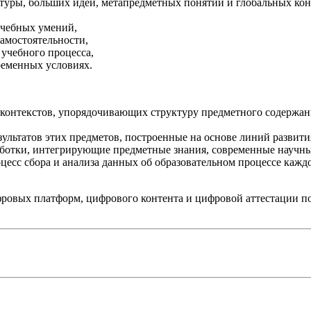
туры, больших идей, метапредметных понятий и глобальных кон
учебных умений,
амостоятельности,
учебного процесса,
ременных условиях.
 контекстов, упорядочивающих структуру предметного содержани
зультатов этих предметов, построенные на основе линий развит
аботки, интегрирующие предметные знания, современные научны
есс сбора и анализа данных об образовательном процессе каждо
фровых платформ, цифрового контента и цифровой аттестации п