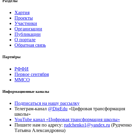
Разделы
Хартия
Проекты
Участники
Организации
Публикации
О портале
Обратная связь
Партнёры
РФФИ
Первое сентября
ММСО
Информационные каналы
Подписаться на нашу рассылку
Телеграм-канал
@DigEdu
«Цифровая трансформация
школы»
YouTube канал «Цифровая трансформация школы»
Пишите нам по адресу:
rudchenko1@yandex.ru
(Рудченко
Татьяна Александровна)