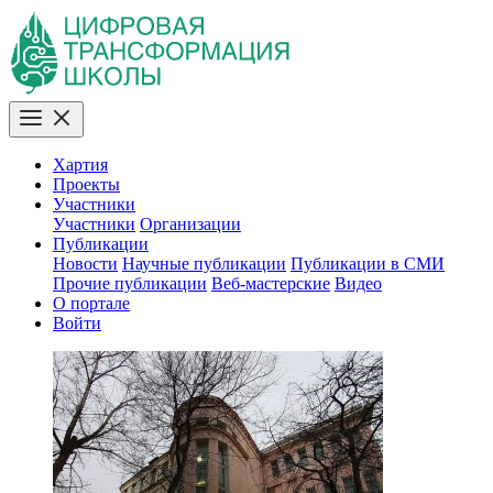
Хартия
Проекты
Участники
Участники
Организации
Публикации
Новости
Научные публикации
Публикации в СМИ
Прочие публикации
Веб-мастерские
Видео
О портале
Войти