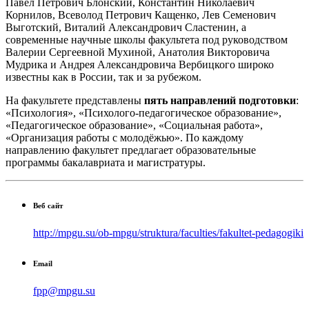
Павел Петрович Блонский, Константин Николаевич
Корнилов, Всеволод Петрович Кащенко, Лев Семенович
Выготский, Виталий Александрович Сластенин, а
современные научные школы факультета под руководством
Валерии Сергеевной Мухиной, Анатолия Викторовича
Мудрика и Андрея Александровича Вербицкого широко
известны как в России, так и за рубежом.
На факультете представлены
пять направлений подготовки
:
«Психология», «Психолого-педагогическое образование»,
«Педагогическое образование», «Социальная работа»,
«Организация работы с молодёжью». По каждому
направлению факультет предлагает образовательные
программы бакалавриата и магистратуры.
Веб сайт
http://mpgu.su/ob-mpgu/struktura/faculties/fakultet-pedagogiki
Email
fpp@mpgu.su