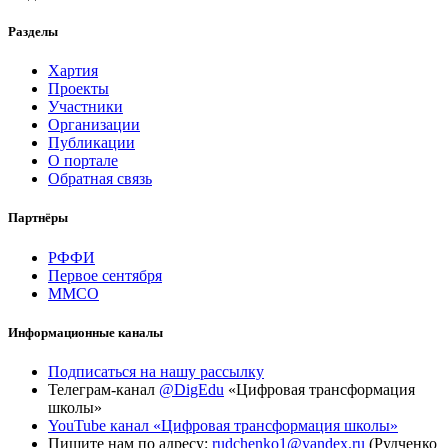
Разделы
Хартия
Проекты
Участники
Организации
Публикации
О портале
Обратная связь
Партнёры
РФФИ
Первое сентября
ММСО
Информационные каналы
Подписаться на нашу рассылку
Телеграм-канал
@DigEdu
«Цифровая трансформация
школы»
YouTube канал «Цифровая трансформация школы»
Пишите нам по адресу:
rudchenko1@yandex.ru
(Рудченко