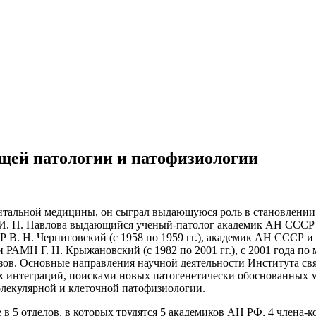
щей патологии и патофизиологии
ментальной медицины, он сыграл выдающуюся роль в становлени
ник И. П. Павлова выдающийся ученый-патолог академик АН С
 Н. Черниговский (с 1958 по 1959 гг.), академик АН СССР и 
РАМН Г. Н. Крыжановский (с 1982 по 2001 гг.), с 2001 года по 
озов. Основные направления научной деятельности Института св
их интеграций, поисками новых патогенетически обоснованных 
лекулярной и клеточной патофизиологии.
в 5 отделов, в которых трудятся 5 академиков АН РФ, 4 члена-