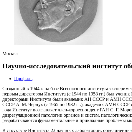
Москва
Научно-исследовательский институт об
Профиль
Созданный в 1944 г. на базе Всесоюзного института экспери
первым директором Института (с 1944 по 1958 гг.) был уче
директорами Института были академик АН СССР и АМН СССР В.
СССР А. М. Чернух (с 1965 по 1982 гг.), академик АМН СССР и 
года Институт возглавляет член-корреспондент РАН С. Г. Мор
дизрегуляционной патологии органов и систем, патологическ
разрабатываются фундаментальные и прикладные проблемы мо
В структуре Института 23 научных лаборатории, объединенные 