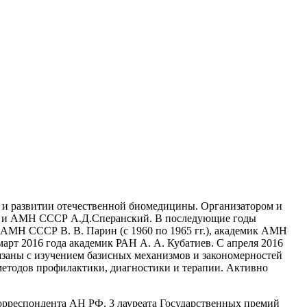
и и развитии отечественной биомедицины. Организатором и
ССР и АМН СССР А.Д.Сперанский. В последующие годы
АМН СССР В. В. Парин (с 1960 по 1965 гг.), академик АМН
март 2016 года академик РАН А. А. Кубатиев. С апреля 2016
язаны с изучением базисных механизмов и закономерностей
методов профилактики, диагностики и терапии. Активно
корреспондента АН РФ, 3 лауреата Государственных премий