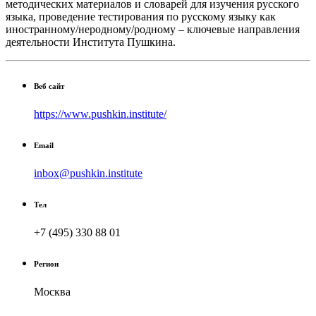
методических материалов и словарей для изучения русского
языка, проведение тестирования по русскому языку как
иностранному/неродному/родному – ключевые направления
деятельности Института Пушкина.
Веб сайт
https://www.pushkin.institute/
Email
inbox@pushkin.institute
Тел
+7 (495) 330 88 01
Регион
Москва