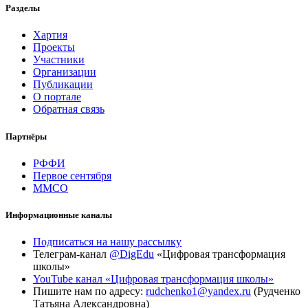
Разделы
Хартия
Проекты
Участники
Организации
Публикации
О портале
Обратная связь
Партнёры
РФФИ
Первое сентября
ММСО
Информационные каналы
Подписаться на нашу рассылку
Телеграм-канал
@DigEdu
«Цифровая трансформация
школы»
YouTube канал «Цифровая трансформация школы»
Пишите нам по адресу:
rudchenko1@yandex.ru
(Рудченко
Татьяна Александровна)