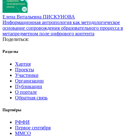
Елена Витальевна ПИСКУНОВА
Информационная антропология как методологическое
основание сопровождения образовательного процесса в
метапредметном поле цифрового контента
Поделиться:
Разделы
Хартия
Проекты
Участники
Организации
Публикации
О портале
Обратная связь
Партнёры
РФФИ
Первое сентября
ММСО