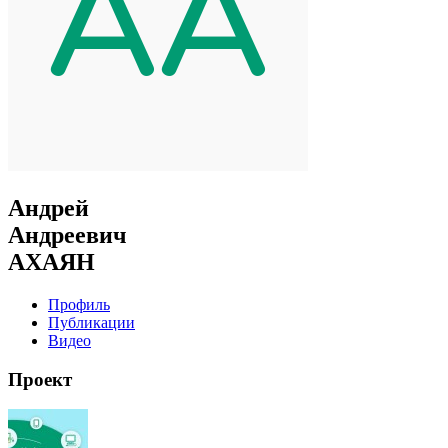
Андрей
Андреевич
АХАЯН
Профиль
Публикации
Видео
Проект