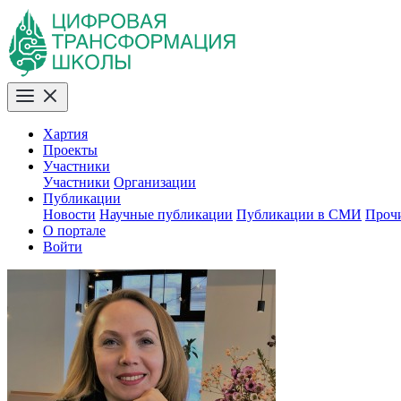
Хартия
Проекты
Участники
Участники
Организации
Публикации
Новости
Научные публикации
Публикации в СМИ
Проч
О портале
Войти