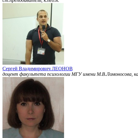
ст.преподаватель, к.пед.н.
Сергей Владимирович ЛЕОНОВ
доцент факультета психологии МГУ имени М.В.Ломоносова, ка