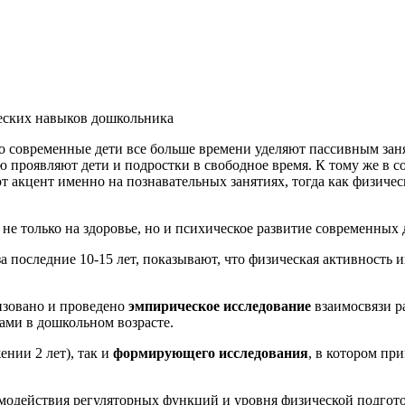
еских навыков дошкольника
о современные дети все больше времени уделяют пассивным заня
 проявляют дети и подростки в свободное время. К тому же в 
ют акцент именно на познавательных занятиях, тогда как физиче
е только на здоровье, но и психическое развитие современных 
 последние 10-15 лет, показывают, что физическая активность
изовано и проведено
эмпирическое исследование
взаимосвязи р
ами в дошкольном возрасте.
ении 2 лет), так и
формирующего
исследования
, в котором при
одействия регуляторных функций и уровня физической подготов