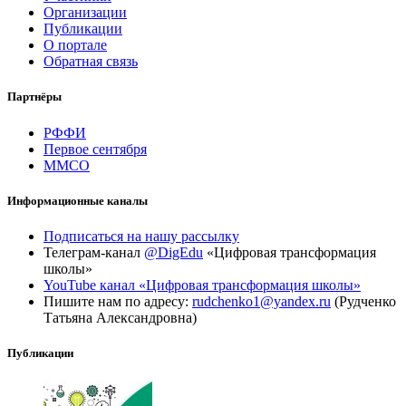
Организации
Публикации
О портале
Обратная связь
Партнёры
РФФИ
Первое сентября
ММСО
Информационные каналы
Подписаться на нашу рассылку
Телеграм-канал
@DigEdu
«Цифровая трансформация
школы»
YouTube канал «Цифровая трансформация школы»
Пишите нам по адресу:
rudchenko1@yandex.ru
(Рудченко
Татьяна Александровна)
Публикации