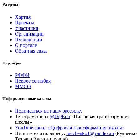
Разделы
Хартия
Проекты
Участники
Организации
Публикации
О портале
Обратная связь
Партнёры
РФФИ
Первое сентября
ММСО
Информационные каналы
Подписаться на нашу рассылку
Телеграм-канал
@DigEdu
«Цифровая трансформация
школы»
YouTube канал «Цифровая трансформация школы»
Пишите нам по адресу:
rudchenko1@yandex.ru
(Рудченко
Татьяна Александровна)