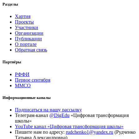
Разделы
Хартия
Проекты
Участники
Организации
Публикации
О портале
Обратная связь
Партнёры
РФФИ
Первое сентября
ММСО
Информационные каналы
Подписаться на нашу рассылку
Телеграм-канал
@DigEdu
«Цифровая трансформация
школы»
YouTube канал «Цифровая трансформация школы»
Пишите нам по адресу:
rudchenko1@yandex.ru
(Рудченко
Татьяна Александровна)