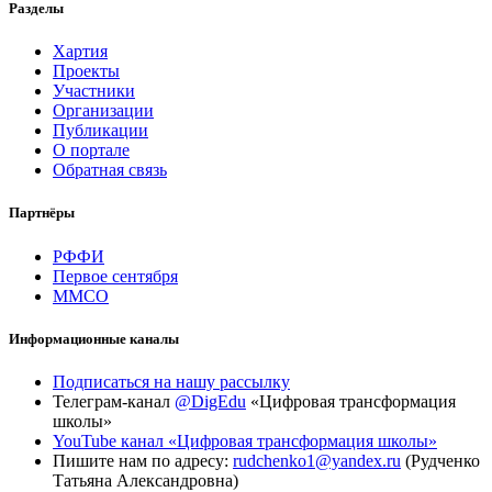
Разделы
Хартия
Проекты
Участники
Организации
Публикации
О портале
Обратная связь
Партнёры
РФФИ
Первое сентября
ММСО
Информационные каналы
Подписаться на нашу рассылку
Телеграм-канал
@DigEdu
«Цифровая трансформация
школы»
YouTube канал «Цифровая трансформация школы»
Пишите нам по адресу:
rudchenko1@yandex.ru
(Рудченко
Татьяна Александровна)