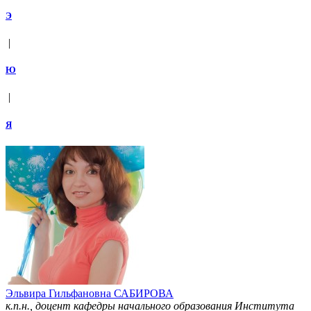
Э
|
Ю
|
Я
Эльвира Гильфановна САБИРОВА
к.п.н., доцент кафедры начального образования Института