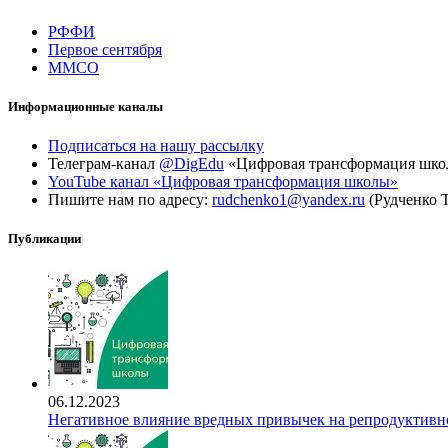
РФФИ
Первое сентября
ММСО
Информационные каналы
Подписаться на нашу рассылку
Телеграм-канал
@DigEdu
«Цифровая трансформация шк
YouTube канал «Цифровая трансформация школы»
Пишите нам по адресу:
rudchenko1@yandex.ru
(Рудченко 
Публикации
06.12.2023
Негативное влияние вредных привычек на репродуктивно