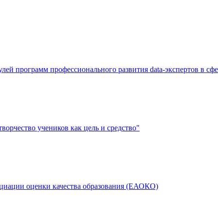
й программ профессионального развития data-экспертов в сфе
творчество учеников как цель и средство"
циации оценки качества образования (ЕАОКО)