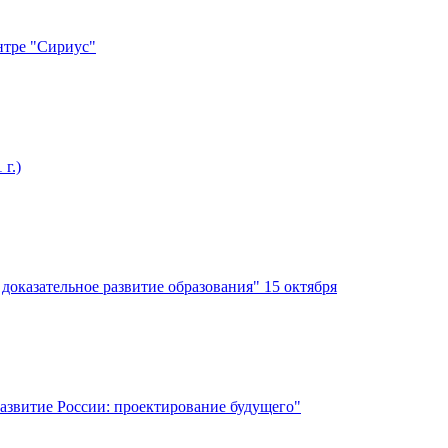
нтре "Сириус"
г.)
оказательное развитие образования" 15 октября
азвитие России: проектирование будущего"