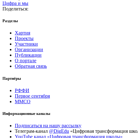
Цифра и мы
Поделиться:
Разделы
Хартия
Проекты
Участники
Организации
Публикации
О портале
Обратная связь
Партнёры
РФФИ
Первое сентября
ММСО
Информационные каналы
Подписаться на нашу рассылку
Телеграм-канал
@DigEdu
«Цифровая трансформация шк
YouTube канал «Цифровая трансформация школы»