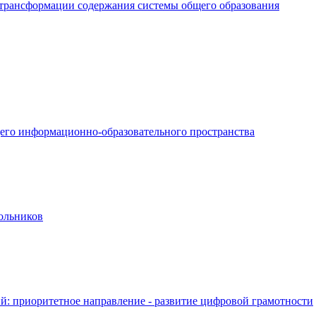
трансформации содержания системы общего образования
щего информационно-образовательного пространства
ольников
: приоритетное направление - развитие цифровой грамотности