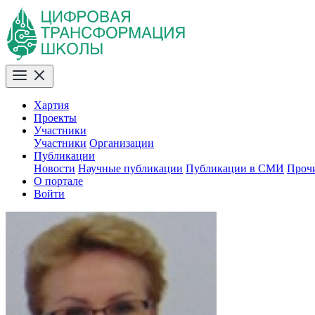
Хартия
Проекты
Участники
Участники
Организации
Публикации
Новости
Научные публикации
Публикации в СМИ
Проч
О портале
Войти