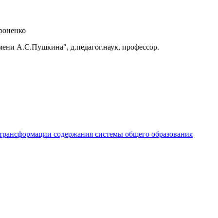
ороненко
ни А.С.Пушкина", д.педагог.наук, профессор.
трансформации содержания системы общего образования