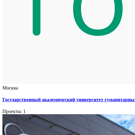
Москва
Государственный академический университет гуманитарны
Проекты: 1