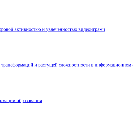
фровой активностью и увлеченностью видеоиграми
их трансформаций и растущей сложностности в информационном
ормации образования