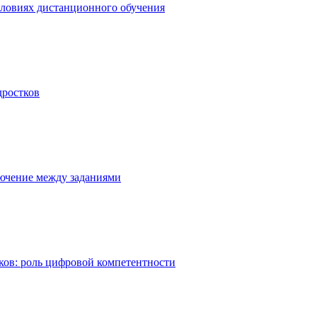
словиях дистанционного обучения
дростков
лючение между заданиями
ков: роль цифровой компетентности