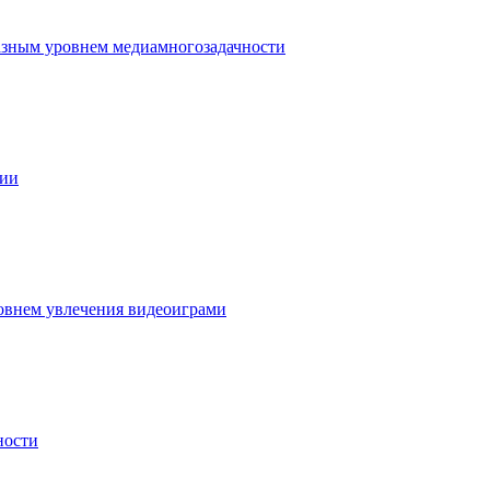
разным уровнем медиамногозадачности
ции
овнем увлечения видеоиграми
ности