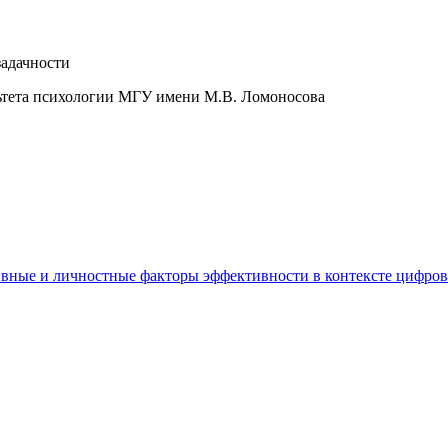
задачности
льтета психологии МГУ имени М.В. Ломоносова
ивные и личностные факторы эффективности в контексте цифро