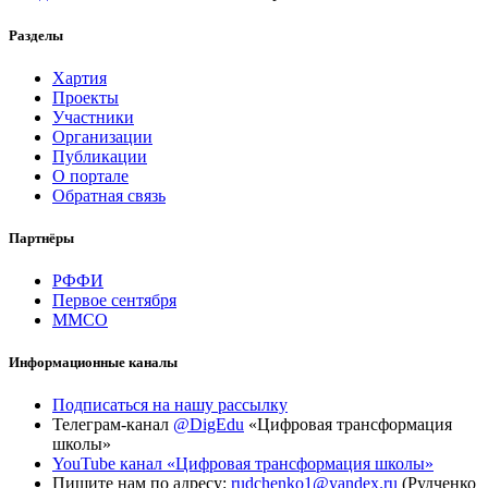
Разделы
Хартия
Проекты
Участники
Организации
Публикации
О портале
Обратная связь
Партнёры
РФФИ
Первое сентября
ММСО
Информационные каналы
Подписаться на нашу рассылку
Телеграм-канал
@DigEdu
«Цифровая трансформация
школы»
YouTube канал «Цифровая трансформация школы»
Пишите нам по адресу:
rudchenko1@yandex.ru
(Рудченко