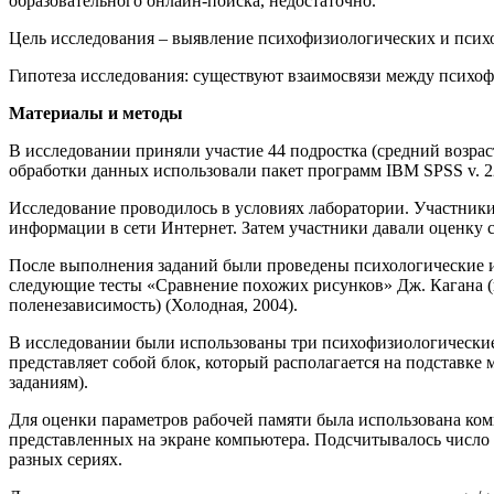
образовательного онлайн-поиска, недостаточно.
Цель исследования – выявление психофизиологических и псих
Гипотеза исследования: существуют взаимосвязи между психо
Материалы и методы
В исследовании приняли участие 44 подростка (средний возра
обработки данных использовали пакет программ IBM SPSS v. 2
Исследование проводилось в условиях лаборатории. Участники
информации в сети Интернет. Затем участники давали оценку 
После выполнения заданий были проведены психологические и
следующие тесты «Сравнение похожих рисунков» Дж. Кагана (п
поленезависимость) (Холодная, 2004).
В исследовании были использованы три психофизиологические
представляет собой блок, который располагается на подставк
заданиям).
Для оценки параметров рабочей памяти была использована ком
представленных на экране компьютера. Подсчитывалось число
разных сериях.