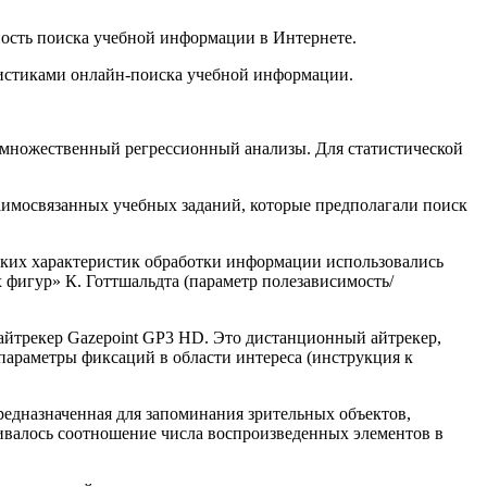
ность поиска учебной информации в Интернете.
ристиками онлайн-поиска учебной информации.
 и множественный регрессионный анализы. Для статистической
аимосвязанных учебных заданий, которые предполагали поиск
ких характеристик обработки информации использовались
фигур» К. Готтшальдта (параметр полезависимость/
айтрекер Gazepoint GP3 HD. Это дистанционный айтрекер,
параметры фиксаций в области интереса (инструкция к
редназначенная для запоминания зрительных объектов,
ивалось соотношение числа воспроизведенных элементов в