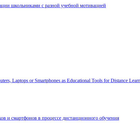
ации школьниками с разной учебной мотивацией
uters, Laptops or Smartphones as Educational Tools for Distance Lear
ов и смартфонов в процессе дистанционного обучения