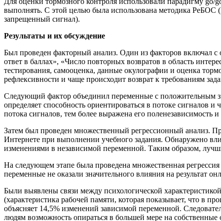
Для оценки тормозного контроля использовали парадигму go/go
выполнять. С этой целью была использована методика РеБОС (Н
запрещенный сигнал).
Результаты и их обсуждение
Был проведен факторный анализ. Один из факторов включал с
ответ в баллах», «Число повторных возвратов в область интере
тестирования, самооценка, данные окулографии и оценка торм
рефлексивности и чаще происходит возврат к требованиям зад
Следующий фактор объединил переменные с положительным зна
определяет способность ориентироваться в потоке сигналов и 
потока сигналов, тем более выражена его поленезависимость 
Затем был проведен множественный регрессионный анализ. При
Интернете при выполнении учебного задания. Обнаружено вли
изменениями в независимой переменной. Таким образом, лучш
На следующем этапе была проведена множественная регрессия
переменные не оказали значительного влияния на результат о
Были выявлены связи между психологической характеристикой 
(характеристика рабочей памяти, которая показывает, что в п
объясняет 14,5% изменений зависимой переменной. Следовател
людям возможность опираться в большей мере на собственные