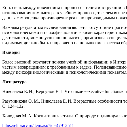
Есть связь между поведением в процессе чтения инструкции в
использования компьютера в учебном процессе, т. е. чем выш
данная самооценка противоречит реально производимым показ
Важным результатом исследования является отсутствие прогно
психологическими и психофизиологическими характеристиками
деятельности, можно успешно повысить, организовав специаль
видимому, должно быть направлено на повышение качества об
Выводы
Более высокий результат поиска учебной информации в Интерн
частым возвращением к требованиям к задаче. Поленезависимо
между психофизиологическими и психологическими показател
Литература
Николаева Е. И., Вергунов Е. Г. Что такое «executive functions»
Разумникова О. М., Николаева Е. И. Возрастные особенности 
С. 124–132.
Холодная М. А. Когнитивные стили. О природе индивидуальног
https://elibrary.ru/item.asp?id=47912511