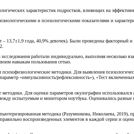
ологических характеристик подростков, влияющих на эффектив
физиологическими и психологическими показателями и характе
ст – 13,7±1,9 года, 40,9% девочек). Были проведены факторный
2.
 исследования работали индивидуально, выполняя несколько вз
своим навыкам пользования сетью.
 психофизиологические методики. Для выявления психологичес
араметр «импульсивность/рефлексивность»), «Тест включенных 
 методики. Для оценки параметров окулографии использовался 
е между испытуемым и монитором ноутбука. Оценивались разные 
пьютеризированная методика (Разумникова, Николаева, 2019), п
 правильно воспроизведенных элементов в каждой серии и оцен