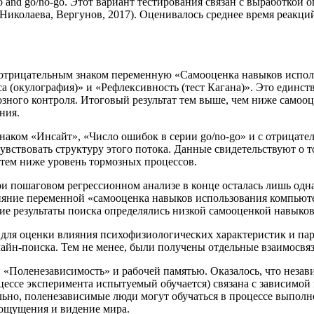
 and go/no-go. Этот вариант тестирования связан с выработкой
иколаева, Вергунов, 2017). Оценивалось среднее время реакций
 отрицательным знаком переменную «Самооценка навыков испол
са (окулография)» и «Рефлексивность (тест Кагана)». Это единс
озного контроля. Итоговый результат тем выше, чем ниже самоо
ания.
ком «Инсайт», «Число ошибок в серии go/no-go» и с отрицате
чувствовать структуру этого потока. Данные свидетельствуют о 
и тем ниже уровень тормозных процессов.
 пошаговом регрессионном анализе в конце осталась лишь одна 
яние переменной «самооценка навыков использования компьюте
ие результаты поиска определялись низкой самооценкой навыко
 для оценки влияния психофизиологических характеристик и па
нлайн-поиска. Тем не менее, были получены отдельные взаимос
«Поленезависимость» и рабочей памятью. Оказалось, что незав
роцессе эксперимента испытуемый обучается) связана с зависим
ьно, поленезависимые люди могут обучаться в процессе выполне
 ощущения и видение мира.