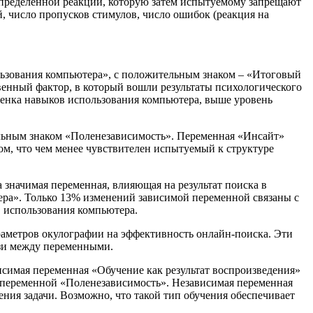
 определенной реакции, которую затем испытуемому запрещают
, число пропусков стимулов, число ошибок (реакция на
ьзования компьютера», с положительным знаком – «Итоговый
твенный фактор, в который вошли результаты психологического
ценка навыков использования компьютера, выше уровень
льным знаком «Поленезависимость». Переменная «Инсайт»
том, что чем менее чувствителен испытуемый к структуре
значимая переменная, влияющая на результат поиска в
ра». Только 13% изменений зависимой переменной связаны с
в использования компьютера.
раметров окулографии на эффективность онлайн-поиска. Эти
вязи между переменными.
исимая переменная «Обучение как результат воспроизведения»
ой переменной «Поленезависимость». Независимая переменная
ния задачи. Возможно, что такой тип обучения обеспечивает