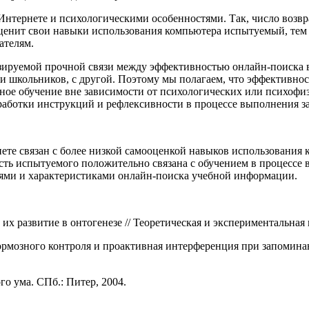
 Интернете и психологическими особенностями. Так, число возв
е ценит свои навыки использования компьютера испытуемый, тем
ателям.
зируемой прочной связи между эффективностью онлайн-поиска в
 школьников, с другой. Поэтому мы полагаем, что эффективнос
ное обучение вне зависимости от психологических или психофиз
работки инструкций и рефлексивности в процессе выполнения з
ете связан с более низкой самооценкой навыков использования 
сть испытуемого положительно связана с обучением в процессе 
ями и характеристиками онлайн-поиска учебной информации.
 и их развитие в онтогенезе // Теоретическая и экспериментальная 
тормозного контроля и проактивная интерференция при запомина
о ума. СПб.: Питер, 2004.