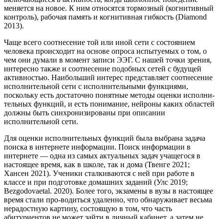
меняется на новое. К ним относятся тормозный (когнитивный
контроль), рабочая память и когнитивная гибкость (Diamond
2013).
Чаще всего соотнесение той или иной сети с состоянием
человека происходит на основе опроса испытуемых о том, о
чем они думали в момент записи ЭЭГ. С нашей точки зрения,
интересно также и соотнесение подобных сетей с будущей
активностью. Наибольший интерес представляет соотнесение
исполнительной сети с исполнительными функциями,
поскольку есть достаточно понятные методы оценки исполни-
тельных функций, и есть понимание, нейроны каких областей
должны быть синхронизированы при описании
исполнительной сети.
Для оценки исполнительных функций была выбрана задача
поиска в интернете информации. Поиск информации в
интернете — одна из самых актуальных задач учащегося в
настоящее время, как в школе, так и дома (Твенге 2021;
Хансен 2021). Ученики сталкиваются с ней при работе в
классе и при подготовке домашних заданий (Улс 2019;
Bezgodovaetal. 2020). Более того, экзамены в вузы в настоящее
время стали про-водиться удаленно, что обнаруживает весьма
нерадостную картину, состоящую в том, что часть
абитуриентов не может зайти в личный кабинет, а затем не