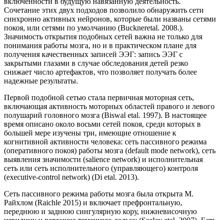
включенности в будущую навязанную деятельность.
Сочетание этих двух подходов позволило обнаружить сети
синхронно активных нейронов, которые были названы сетями
покоя, или сетями по умолчанию (Buckneretal. 2008.).
Значимость открытия подобных сетей важна не только для
понимания работы мозга, но и в практическом плане для
получения качественных записей ЭЭГ: запись ЭЭГ с
закрытыми глазами в случае обследования детей резко
снижает число артефактов, что позволяет получать более
надежные результаты.
Первой подобной сетью стала первичная моторная сеть,
включающая активность моторных областей правого и левого
полушарий головного мозга (Biswal etal. 1997). В настоящее
время описано около восьми сетей покоя, среди которых в
большей мере изучены три, имеющие отношение к
когнитивной активности человека: сеть пассивного режима
(оперативного покоя) работы мозга (default mode network), сеть
выявления значимости (salience network) и исполнительная
сеть или сеть исполнительного (управляющего) контроля
(executive-control network) (Di etal. 2013).
Сеть пассивного режима работы мозга была открыта М.
Райхлом (Raichle 2015) и включает префронтальную,
переднюю и заднюю сингулярную кору, нижневисочную