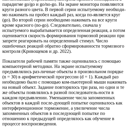
парадигме go/go и go/no-go. На экране монитора появляются
круги разного цвета. В первой серии испытуемому необходи-
мо нажимать на пробел каждый раз, когда по-является круг
(go). Во второй серии необходимо нажимать на все круги
кроме красного (no-go). Следовательно, сначала у
испытуемого вырабатывается определенная реакция, а потом
оценивается скорость формирования тормозной реакции при
запрете реагировать на определенный стимул. Число
ошибочных реакций обратно сформированности тормозного
контроля (Кривощеков и др. 2022).
Показатели рабочей памяти также оценивались с помощью
компьютерной методики. На экране испытуемому
предъявлялись раз-личные объекты в произвольном порядке
(n = 30) в арифметической прогрессии (d = 1). Каждый раз
необходимо было с помощью ком-пьютерной мыши нажимать
на новый объект. Задание повторялось три раза, но одни и те
же объекты появлялись в разной последователь-ности в
каждом предъявлении. Уменьшение числа запомненных
объектов в каждой после-дующей попытке оценивалось как
интерференционное торможение, а увеличение числа
запомненных объектов в последующей попытке по
отношению к предыдущей определялось как обучение в
процессе воспроизведения.