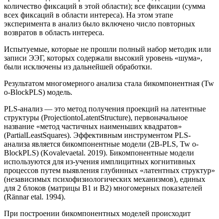
количество фиксаций в этой области); все фиксации (сумма
всех фиксаций в области интереса). На этом этапе
эксперимента в анализ было включено число повторных
возвратов в область интереса.
Испытуемые, которые не прошли полный набор методик или
записи ЭЭГ, которых содержали высокий уровень «шума»,
были исключены из дальнейшей обработки.
Результатом многомерного анализа стала бикомпонентная (Tw
o-BlockPLS) модель.
PLS-анализ — это метод получения проекций на латентные
структуры (ProjectiontoLatentStructure), первоначальное
название «метод частичных наименьших квадратов»
(PartialLeastSquares). Эффективным инструментом PLS-
анализа является бикомпонентные модели (2B-PLS, Tw o-
BlockPLS) (Kovalevaetal. 2019). Бикомпонентные модели
используются для из-учения имплицитных когнитивных
процессов путем выявления глубинных «латентных структур»
(независимых психофизиологических механизмов), единых
для 2 блоков (матрицы B1 и B2) многомерных показателей
(Rännar etal. 1994).
При построении бикомпонентных моделей происходит