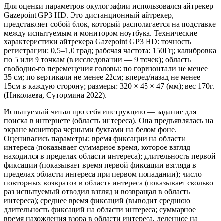
Для оценки параметров окулографии использовался айтрекер
Gazepoint GP3 HD. Это дистанционный айтрекер,
представляет собой блок, который располагается на подставке
между испытуемым и монитором ноутбука. Технические
характеристики айтрекера Gazepoint GP3 HD: точность
регистрации: 0,5–1,0 град; рабочая частота: 150Гц; калибровка
по 5 или 9 точкам (в исследовании — 9 точек); область
свободно-го перемещения головы: по горизонтали не менее
35 см; по вертикали не менее 22см; вперед/назад не менее
15см в каждую сторону; размеры: 320 × 45 × 47 (мм); вес 170г.
(Николаева, Сутормина 2022).
Испытуемый читал про себя инструкцию — задание для
поиска в интернете (область интереса). Она предъявлялась на
экране монитора черными буквами на белом фоне.
Оценивались параметры: время фиксации на области
интереса (показывает суммарное время, которое взгляд
находился в пределах области интереса); длительность первой
фиксации (показывает время первой фиксации взгляда в
пределах области интереса при первом попадании); число
повторных возвратов в область интереса (показывает сколько
раз испытуемый отводил взгляд и возвращал в область
интереса); среднее время фиксаций (выводит среднюю
длительность фиксаций на области интереса; суммарное
время нахождения взора в области интереса, деленное на