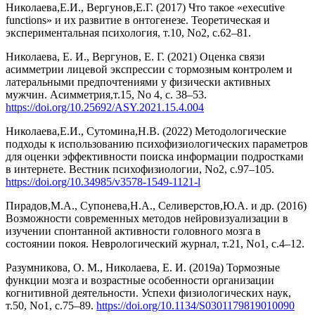
Николаева,Е.И., Вергунов,Е.Г. (2017) Что такое «executive
functions» и их развитие в онтогенезе. Теоретическая и
экспериментальная психология, т.10, No2, с.62–81.
Николаева, Е. И., Вергунов, Е. Г. (2021) Оценка связи
асимметрии лицевой экспрессии с тормозным контролем и
латеральными предпочтениями у физически активных
мужчин. Асимметрия,т.15, No 4, с. 38–53.
https://doi.org/10.25692/ASY.2021.15.4.004
Николаева,Е.И., Сутомина,Н.В. (2022) Методологические
подходы к использованию психофизиологических параметров
для оценки эффективности поиска информации подростками
в интернете. Вестник психофизиологии, No2, с.97–105.
https://doi.org/10.34985/v3578-1549-1121-l
Пирадов,М.А., Супонева,Н.А., Селиверстов,Ю.А. и др. (2016)
Возможности современных методов нейровизуализации в
изучении спонтанной активности головного мозга в
состоянии покоя. Неврологический журнал, т.21, No1, с.4–12.
Разумникова, О. М., Николаева, Е. И. (2019a) Тормозные
функции мозга и возрастные особенности организации
когнитивной деятельности. Успехи физиологических наук,
т.50, No1, с.75–89.
https://doi.org/10.1134/S0301179819010090