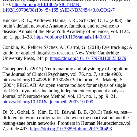
170.
https://doi.org/10.1002/(SICI)1099-
1492(199706/08)10:4/5<165::AID-NBM454>3.0.CO;2-7
Buckner, R. L., Andrews-Hanna, J. R., Schacter, D. L. (2008) The
brain’s default network: Anatomy, function, and relevance to
disease. Annals of the New York Academy of Sciences, vol. 1124,
no. 1, pp. 1–38.
https://doi.org/10.1196/annals.1440.011
Conklin, K., Pellicer-Sáchez, A., Carrol, G. (2018) Eye-tracking: A
guide for applied linguistics research. New York: Cambridge
University Press, 244 p.
https://doi.org/10.1017/9781108233279
Culpepper, L. (2015) Neuroanatomy and physiology of cognition.
The Journal of Clinical Psychiatry, vol. 76, no. 7, article e900.
https://doi.org/10.4088/JCP.13086tx3cDelorme, A., Makeig, S.
(2004) EEGLAB: An open source toolbox for analysis of single-
trial EEG dynamics including independent component analysis.
Journal of Neuroscience Method, vol. 134, no. 1, pp. 9–21.
https://doi.org/10.1016/j.jneumeth.2003.10.009
Di, X., Gohel, S., Kim, E. H., Biswal, B. B. (2013) Task vs. rest—
different network configurations between the coactivation and the
resting-state brain networks. Frontiers in Human Neuroscience,vol.
7, article 493.
https://doi.org/10.3389/fnhum.2013.00493