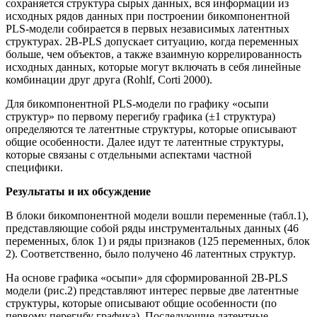
сохраняется структура сырых данных, вся информации из
исходных рядов данных при построении бикомпонентной
PLS-модели собирается в первых независимых латентных
структурах. 2B-PLS допускает ситуацию, когда переменных
больше, чем объектов, а также взаимную коррелированность
исходных данных, которые могут включать в себя линейные
комбинации друг друга (Rohlf, Corti 2000).
Для бикомпонентной PLS-модели по графику «осыпи
структур» по первому перегибу графика (±1 структура)
определяются те латентные структуры, которые описывают
общие особенности. Далее идут те латентные структуры,
которые связаны с отдельными аспектами частной
специфики.
Результаты и их обсуждение
В блоки бикомпонентной модели вошли переменные (табл.1),
представляющие собой ряды инструментальных данных (46
переменных, блок 1) и ряды признаков (125 переменных, блок
2). Соответственно, было получено 46 латентных структур.
На основе графика «осыпи» для сформированной 2B-PLS
модели (рис.2) представляют интерес первые две латентные
структуры, которые описывают общие особенности (по
первому перегибу графика). Последующие латентные