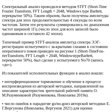
Спектральный анализ проводился методом STFT (Short-Time
Fourier Transform, FFT Length = 2048, Windows type Barltett,
перекрытие 50%). Таким образом, были получены амплитуды
спектра для эпох продолжительностью 4 секунды по всем
частотам. Затем эти результаты суммировались по диапазонам
частот шириной 1Гц (число эпох для всех записей было
одинаковым и составило 42 эпохи).
Типичный пример STFT-анализа амплитуд спектра ЭЭГ-
регистрации испытуемого с за-крытыми глазами в состоянии
оперативного покоя приведен на рисунке 1 (Short-TimeFou-
rierTransform, FFT Length = 2048, WindowstypeBarltett,
перекрытие 50%), был сделан у испытуемого No70 (запись
«до»).
Из показателей исполнительных функции в анализ вошли:
• интерференционное торможение и обучение в процессе
воспроизведения из авторской методики, направленной на
описание характеристик зрительной рабочей памяти О.
М.Разумниковой (Разумникова, Николаева 2019а).
• число ошибок в парадигме go/no-goиз авторской методики Е.
Г.Вергунова (Николаева, Вергунов 2021) для оценки