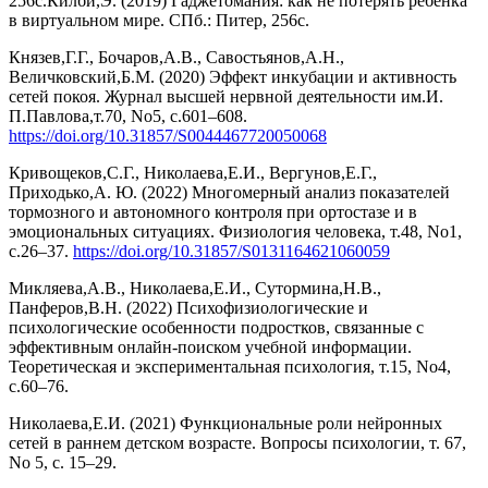
256с.Килби,Э. (2019) Гаджетомания: как не потерять ребенка
в виртуальном мире. СПб.: Питер, 256с.
Князев,Г.Г., Бочаров,А.В., Савостьянов,А.Н.,
Величковский,Б.М. (2020) Эффект инкубации и активность
сетей покоя. Журнал высшей нервной деятельности им.И.
П.Павлова,т.70, No5, с.601–608.
https://doi.org/10.31857/S0044467720050068
Кривощеков,С.Г., Николаева,Е.И., Вергунов,Е.Г.,
Приходько,А. Ю. (2022) Многомерный анализ показателей
тормозного и автономного контроля при ортостазе и в
эмоциональных ситуациях. Физиология человека, т.48, No1,
с.26–37.
https://doi.org/10.31857/S0131164621060059
Микляева,А.В., Николаева,Е.И., Сутормина,Н.В.,
Панферов,В.Н. (2022) Психофизиологические и
психологические особенности подростков, связанные с
эффективным онлайн-поиском учебной информации.
Теоретическая и экспериментальная психология, т.15, No4,
с.60–76.
Николаева,Е.И. (2021) Функциональные роли нейронных
сетей в раннем детском возрасте. Вопросы психологии, т. 67,
No 5, с. 15–29.