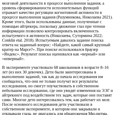
мозговой деятельности в процессе выполнения задания, а
уровень сформированности исполнительных функций
отражает качество регуляции когнитивной активности в
процессе выполнения задания (Разумникова, Николаева 2021).
Кроме этого, были использованы данные, полученные с
помощью айтрекера, поскольку движение глаз при чтении
информации позволяло контролировать включенность
испытуемого в активность (Николаева, Сутормина 2022;
Conklin etal. 2018). Испытуемым давалось задание поиска
ответа на заданный вопрос: «Найдите, какой самый крупный
кратер на Марсе?». При поиске использовался браузер
«Яндекс». Результат поиска оценивался как «верный» или
«неверный».
В эксперименте участвовало 68 школьников в возрасте 8–16
лет (из них 30 девочек). Дети были заинтересованы в
выполнении заданий, так как до начала исследования им
сообщалось, что они не только получат все результаты
исследования, но смогут поучаствовать в собственном
небольшом исследовании, где они увидят изменения на ЭЭГ и
айтрекинге под воздействием тех задач, которые они поставят
сами. Многие дети интересовались тем, как работает их мозг.
После основного исследования дети участвовали в
собственном эксперименте, в котором они закрывали и
открывали глаза, не двигались для обнаружения Мю-ритма,