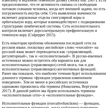
извилину и верхнюю теменную дольку (Seeley etal. 2007). Есть
предположение, что ее активность связана со свободным
потоком сознания человека, когда нет внешней задачи, но есть
погруженность внутрь себя. Сеть выявления значимости
включает дорзальные отделы сингулярной коры и
орбитальную кору, которые взаимодействуют с подкорковыми
структурами лимбической системы. Сеть исполнительного
контроля включает дорсолатеральную префронтальную и
теменную кору (Culpepper 2015).
Есть некоторая проблема обозначения последней сети на
русском языке, поскольку английское слово «executive» на
русский язык может переводиться как «управляющий,
регуляторный», так и «исполнительный». В русско-язычных
источниках можно встретить оба варианта как для
исполнительных (управляющих) сетей мозга, так и для
исполнительных (управляющих) когнитивных функций.
Ранее мы показали, что наиболее точным будет использования
длинного термина «функции управления изменением
поведения». Тем не менее в российских источниках
одинаково прижились оба термина (Николаева, Вергунов
2017). В данной работе мы будем использовать термины
«исполнительные сети» и «исполнительные функции».
Исполнительные функции (executivefunctions) — функции,
включающиеся в активность, когда шаблонное поведение