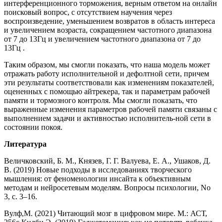
интерференционного торможения, верным ответом на онлайн
поисковый вопрос, с отсутствием научения через
воспроизведение, уменьшением возвратов в область интереса
и увеличением возраста, сокращением частотного диапазона
от 7 до 13Гц и увеличением частотного диапазона от 7 до
13Гц .
Таким образом, мы смогли показать, что наша модель может
отражать работу исполнительной и дефолтной сети, причем
эти результаты соответствовали как изменениям показателей,
оцененных с помощью айтрекера, так и параметрам рабочей
памяти и тормозного контроля. Мы смогли показать, что
выраженные изменения параметров рабочей памяти связаны с
выполнением задачи и активностью исполнитель-ной сети в
состоянии покоя.
Литература
Величковский, Б. М., Князев, Г. Г. Валуева, Е. А., Ушаков, Д.
В. (2019) Новые подходы в исследованиях творческого
мышления: от феноменологии инсайта к объективным
методам и нейросетевым моделям. Вопросы психологии, No
3, с. 3–16.
Вулф,М. (2021) Читающий мозг в цифровом мире. М.: АСТ,