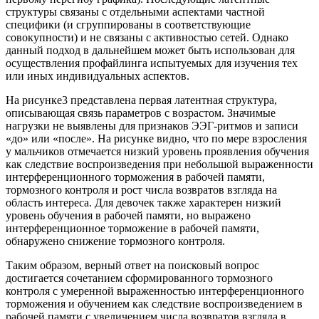
структуры связаны с отдельными аспектами частной
специфики (и сгруппированы в соответствующие
совокупности) и не связаны с активностью сетей. Однако
данный подход в дальнейшем может быть использован для
осуществления профайлинга испытуемых для изучения тех
или иных индивидуальных аспектов.
На рисунке3 представлена первая латентная структура,
описывающая связь параметров с возрастом. Значимые
нагрузки не выявлены для признаков ЭЭГ-ритмов и записи
«до» или «после». На рисунке видно, что по мере взросления
у мальчиков отмечается низкий уровень проявления обучения
как следствие воспроизведения при небольшой выраженности
интерференционного торможения в рабочей памяти,
тормозного контроля и рост числа возвратов взгляда на
область интереса. Для девочек также характерен низкий
уровень обучения в рабочей памяти, но выражено
интерференционное торможение в рабочей памяти,
обнаружено снижение тормозного контроля.
Таким образом, верный ответ на поисковый вопрос
достигается сочетанием сформированного тормозного
контроля с умеренной выраженностью интерференционного
торможения и обучением как следствие воспроизведением в
рабочей памяти с увеличением числа возвратов взгляда в