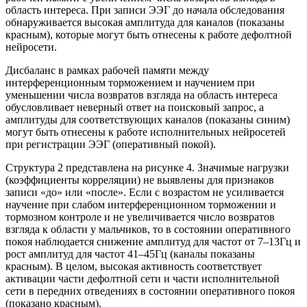
область интереса. При записи ЭЭГ до начала обследования
обнаруживается высокая амплитуда для каналов (показаны
красным), которые могут быть отнесены к работе дефолтной
нейросети.
Дисбаланс в рамках рабочей памяти между
интерференционным торможением и научением при
уменьшении числа возвратов взгляда на область интереса
обусловливает неверный ответ на поисковый запрос, а
амплитуды для соответствующих каналов (показаны синим)
могут быть отнесены к работе исполнительных нейросетей
при регистрации ЭЭГ (оперативный покой).
Структура 2 представлена на рисунке 4. Значимые нагрузки
(коэффициенты корреляции) не выявлены для признаков
записи «до» или «после». Если с возрастом не усиливается
научение при слабом интерференционном торможении и
тормозном контроле и не увеличивается число возвратов
взгляда к области у мальчиков, то в состоянии оперативного
покоя наблюдается снижение амплитуд для частот от 7–13Гц и
рост амплитуд для частот 41–45Гц (каналы показаны
красным). В целом, высокая активность соответствует
активации части дефолтной сети и части исполнительной
сети в передних отведениях в состоянии оперативного покоя
(показано красным).