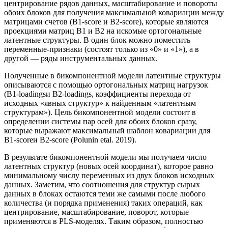
центрирование рядов данных, масштабирование и повороты
обоих блоков для получения максимальной ковариации между
матрицами счетов (B1-score и B2-score), которые являются
проекциями матриц B1 и B2 на искомые ортогональные
латентные структуры. В один блок можно поместить
переменные-признаки (состоят только из «0» и «1»), а в
другой — ряды инструментальных данных.
Полученные в бикомпонентной модели латентные структуры
описываются с помощью ортогональных матриц нагрузок
(B1-loadingsи B2-loadings, коэффициенты перехода от
исходных «явных структур» к найденным «латентным
структурам»). Цель бикомпонентной модели состоит в
определении системы пар осей для обоих блоков сразу,
которые выражают максимальный шаблон ковариации для
B1-scoreи B2-score (Polunin etal. 2019).
В результате бикомпонентной модели мы получаем число
латентных структур (новых осей координат), которое равно
минимальному числу переменных из двух блоков исходных
данных. Заметим, что соотношения для структур сырых
данных в блоках остаются теми же самыми после любого
количества (и порядка применения) таких операций, как
центрирование, масштабирование, поворот, которые
применяются в PLS-моделях. Таким образом, полностью