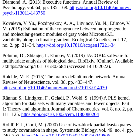
Diamond, A. (2013) Executive functions. Annual Review of
Psychology, vol. 64, pp. 135–168.
https://doi.org/10.1146/annurev-
psych-113011-143750
Kovaleva, V. Yu., Pozdnyakov, A. A., Litvinov, Yu. N., Efimov, V.
M. (2019) Estimation of the congruence between morphogenetic
and molecular-genetic modules of gray voles MicrotusS.L.
variability along a climatic gradient. Ecological Genetics, vol. 17,
no. 2, pp. 21–34.
https://doi.org/10.17816/ecogen17221-34
Polunin, D., Shtaiger, I., Efimov, V. (2019) JACOBI4 software for
multivariate analysis of biological data. BioRxiv. [Online]. Available
at:https://doi.org/10.1101/803684 (accessed 14.10.2022).
Raichle, M. E. (2015) The brain’s default mode network. Annual
Review of Neuroscience, vol. 38, pp. 433–447.
https://doi.org/10.1146/annurev-neuro-071013-014030
Rännar, S., Lindgren, F., Geladi, P., Wold, S. (1994) A PLS kernel
algorithm for data sets with many variables and fewer objects. Part
1: Theory and algorithm. Journal of Chemometrics, vol. 8, no. 2, pp.
111–125.
https://doi.org/10.1002/cem.1180080204
Rohlf, F. J., Corti, M. (2000) Use of two-block partial least-squares
to study covariation in shape. Systematic Biology, vol. 49, no. 4, pp.
740–753.
https://doi.org/10.1080/106351500750049806