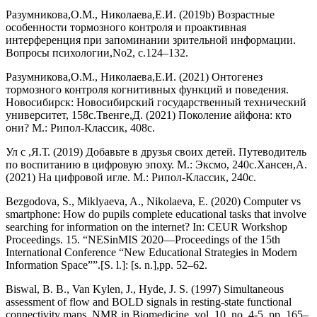
Разумникова,О.М., Николаева,Е.И. (2019b) Возрастные
особенности тормозного контроля и проактивная
интерференция при запоминании зрительной информации.
Вопросы психологии,No2, с.124–132.
Разумникова,О.М., Николаева,Е.И. (2021) Онтогенез
тормозного контроля когнитивных функций и поведения.
Новосибирск: Новосибирский государственный технический
университет, 158с.Твенге,Д. (2021) Поколение айфона: кто
они? М.: Рипол-Классик, 408с.
Ул с ,Я.Т. (2019) Добавьте в друзья своих детей. Путеводитель
по воспитанию в цифровую эпоху. М.: Эксмо, 240с.Хансен,А.
(2021) На цифровой игле. М.: Рипол-Классик, 240с.
Bezgodova, S., Miklyaeva, A., Nikolaeva, E. (2020) Computer vs
smartphone: How do pupils complete educational tasks that involve
searching for information on the internet? In: CEUR Workshop
Proceedings. 15. “NESinMIS 2020—Proceedings of the 15th
International Conference “New Educational Strategies in Modern
Information Space””.[S. l.]: [s. n.],pp. 52–62.
Biswal, B. B., Van Kylen, J., Hyde, J. S. (1997) Simultaneous
assessment of flow and BOLD signals in resting-state functional
connectivity maps. NMR in Biomedicine, vol. 10, no. 4-5, pp. 165–