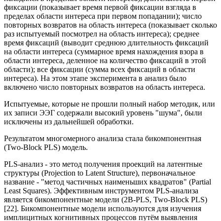
фиксации (показывает время первой фиксации взгляда в
пределах области интереса при первом попадании); число
повторных возвратов на область интереса (показывает сколько
раз испытуемый посмотрел на область интереса); среднее
время фиксаций (выводит среднюю длительность фиксаций
на области интереса (суммарное время нахождения взора в
области интереса, деленное на количество фиксаций в этой
области); все фиксации (сумма всех фиксаций в области
интереса). На этом этапе эксперимента в анализ было
включено число повторных возвратов на область интереса.
Испытуемые, которые не прошли полный набор методик, или
их записи ЭЭГ содержали высокий уровень "шума", были
исключены из дальнейшей обработки.
Результатом многомерного анализа стала бикомпонентная
(Two-Block PLS) модель.
PLS-анализ - это метод получения проекций на латентные
структуры (Projection to Latent Structure), первоначальное
название - "метод частичных наименьших квадратов" (Partial
Least Squares). Эффективным инструментом PLS-анализа
является бикомпонентные модели (2B-PLS, Two-Block PLS)
[22]. Бикомпонентные модели используются для изучения
имплицитных когнитивных процессов путём выявления