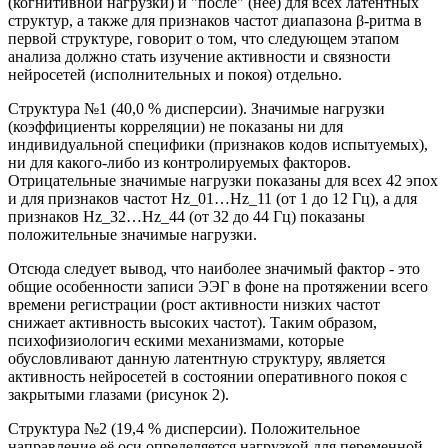
(когнитивной нагрузки) и "после" (неё) для всех латентных
структур, а также для признаков частот диапазона β-ритма в
первой структуре, говорит о том, что следующем этапом
анализа должно стать изучение активности и связности
нейросетей (исполнительных и покоя) отдельно.
Структура №1 (40,0 % дисперсии). Значимые нагрузки
(коэффициенты корреляции) не показаны ни для
индивидуальной специфики (признаков кодов испытуемых),
ни для какого-либо из контролируемых факторов.
Отрицательные значимые нагрузки показаны для всех 42 эпох
и для признаков частот Hz_01…Hz_11 (от 1 до 12 Гц), а для
признаков Hz_32…Hz_44 (от 32 до 44 Гц) показаны
положительные значимые нагрузки.
Отсюда следует вывод, что наиболее значимый фактор - это
общие особенности записи ЭЭГ в фоне на протяжении всего
времени регистрации (рост активности низких частот
снижает активность высоких частот). Таким образом,
психофизиологич ескими механизмами, которые
обусловливают данную латентную структуру, является
активность нейросетей в состоянии оперативного покоя с
закрытыми глазами (рисунок 2).
Структура №2 (19,4 % дисперсии). Положительное
направление её оси определяется нагрузкой для переменной