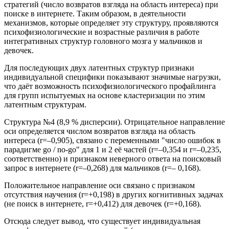
стратегий (число возвратов взгляда на область интереса) при
поиске в интернете. Таким образом, в деятельности
механизмов, которые определяет эту структуру, проявляются
психофизиологические и возрастные различия в работе
интегративных структур головного мозга у мальчиков и
девочек.
Для последующих двух латентных структур признаки
индивидуальной специфики показывают значимые нагрузки,
что даёт возможность психофизиологического профайлинга
для групп испытуемых на основе кластеризации по этим
латентным структурам.
Структура №4 (8,9 % дисперсии). Отрицательное направление
оси определяется числом возвратов взгляда на область
интереса (r=–0,905), связано с переменными "число ошибок в
парадигме go / no-go" для 1 и 2 её частей (r=–0,354 и r=–0,235,
соответственно) и признаком неверного ответа на поисковый
запрос в интернете (r=–0,268) для мальчиков (r=– 0,168).
Положительное направление оси связано с признаком
отсутствия научения (r=+0,198) в других когнитивных задачах
(не поиск в интернете, r=+0,412) для девочек (r=+0,168).
Отсюда следует вывод, что существует индивидуальная