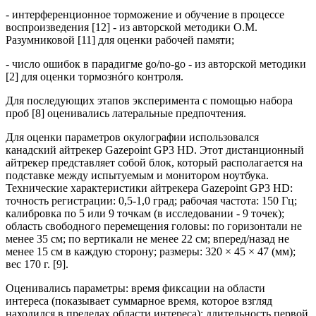
- интерференционное торможение и обучение в процессе
воспроизведения [12] - из авторской методики О.М.
Разумниковой [11] для оценки рабочей памяти;
- число ошибок в парадигме go/no-go - из авторской методики
[2] для оценки тормознóго контроля.
Для последующих этапов эксперимента с помощью набора
проб [8] оценивались латеральные предпочтения.
Для оценки параметров окулографии использовался
канадский айтрекер Gazepoint GP3 HD. Этот дистанционный
айтрекер представляет собой блок, который располагается на
подставке между испытуемым и монитором ноутбука.
Технические характеристики айтрекера Gazepoint GP3 HD:
точность регистрации: 0,5-1,0 град; рабочая частота: 150 Гц;
калибровка по 5 или 9 точкам (в исследовании - 9 точек);
область свободного перемещения головы: по горизонтали не
менее 35 см; по вертикали не менее 22 см; вперед/назад не
менее 15 см в каждую сторону; размеры: 320 × 45 × 47 (мм);
вес 170 г. [9].
Оценивались параметры: время фиксации на области
интереса (показывает суммарное время, которое взгляд
находился в пределах области интереса); длительность первой