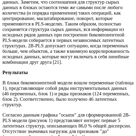
данных. Заметим, что соотношения для структур сырых
данных в блоках остаются теми же самыми после любого
количества (и порядка применения) таких операций, как
центрирование, масштабирование, поворот, которые
применяются в PLS-моделях. Таким образом, полностью
сохраняется структура сырых данных, вся информации из
исходных рядов данных при построении бикомпонентной
PLS-модели собирается в первых независимых латентных
структурах. 2B-PLS допускает ситуацию, когда переменных
больше, чем объектов, а также взаимную коррелированность
исходных данных, которые могут включать в себя линейные
комбинации друг друга [21].
Результаты
В блоки бикомпонентной модели вошли переменные (таблица
1), представляющие собой ряды инструментальных данных
(46 переменных, блок 1) и ряды признаков (124 переменных,
блок 2). Соответственно, было получено 46 латентных
структур.
Согласно данным графика "осыпи" для сформированной 2B-
PLS модели (рисунок 1) представляют интерес первые 5
латентных структур, описывающих 86,0 % общей дисперсии.
Отсутствие значимых нагрузок для признаков "до"