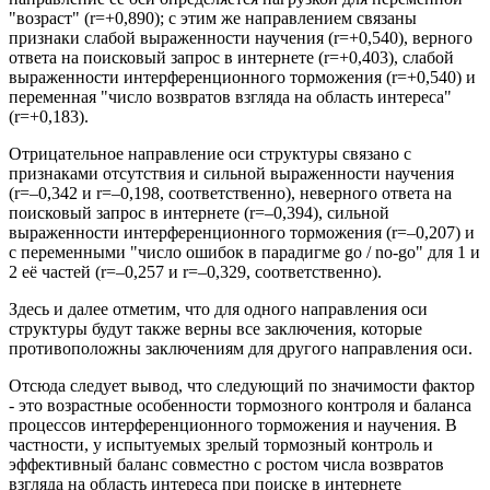
"возраст" (r=+0,890); с этим же направлением связаны
признаки слабой выраженности научения (r=+0,540), верного
ответа на поисковый запрос в интернете (r=+0,403), слабой
выраженности интерференционного торможения (r=+0,540) и
переменная "число возвратов взгляда на область интереса"
(r=+0,183).
Отрицательное направление оси структуры связано с
признаками отсутствия и сильной выраженности научения
(r=–0,342 и r=–0,198, соответственно), неверного ответа на
поисковый запрос в интернете (r=–0,394), сильной
выраженности интерференционного торможения (r=–0,207) и
с переменными "число ошибок в парадигме go / no-go" для 1 и
2 её частей (r=–0,257 и r=–0,329, соответственно).
Здесь и далее отметим, что для одного направления оси
структуры будут также верны все заключения, которые
противоположны заключениям для другого направления оси.
Отсюда следует вывод, что следующий по значимости фактор
- это возрастные особенности тормозного контроля и баланса
процессов интерференционного торможения и научения. В
частности, у испытуемых зрелый тормозный контроль и
эффективный баланс совместно с ростом числа возвратов
взгляда на область интереса при поиске в интернете