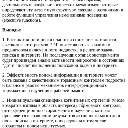
деятельность психофизиологических механизмов, которые
определяют эту латентную структуру, связана с различиями в
работе функций управления изменениями поведения
(executive functions).
Выводы:
1. Рост активности низких частот и снижение активности
высоких частот ритмов ЭЭГ может являться значимым
предиктором включённости подростка в решение задачи
поиска в интернете. На последующих этапах эксперимента
будет произведён анализ активности нейросетей в состояниях
"до" и "после" выполнения поисковой задачи в интернете.
2. Эффективность поиска информации в интернете может
быть связана с качественным тóрмозным контролем подростка
и балансом работы механизмов интерференционного
торможения и научения в рабочей памяти.
3. Индивидуальная специфика когнитивных стратегий (число
возвратов взгляда в область интереса), тóрмозного контроля,
интерференционного торможения и научения, которая
проявляется в сравнении результатов активности мозга до и
после поиска в интернете, опосредована в том числе
возрастом и полом испытуемых.