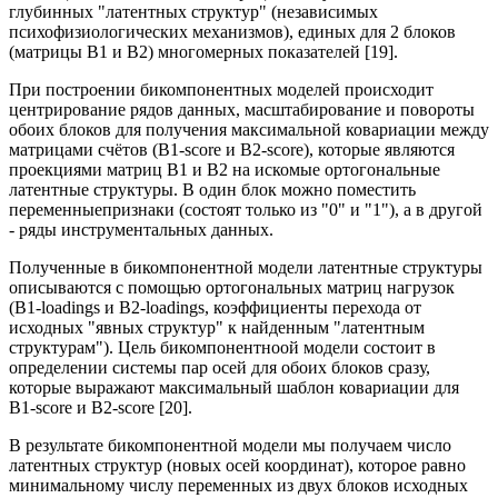
глубинных "латентных структур" (независимых
психофизиологических механизмов), единых для 2 блоков
(матрицы B1 и B2) многомерных показателей [19].
При построении бикомпонентных моделей происходит
центрирование рядов данных, масштабирование и повороты
обоих блоков для получения максимальной ковариации между
матрицами счётов (B1-score и B2-score), которые являются
проекциями матриц B1 и B2 на искомые ортогональные
латентные структуры. В один блок можно поместить
переменныепризнаки (состоят только из "0" и "1"), а в другой
- ряды инструментальных данных.
Полученные в бикомпонентной модели латентные структуры
описываются с помощью ортогональных матриц нагрузок
(B1-loadings и B2-loadings, коэффициенты перехода от
исходных "явных структур" к найденным "латентным
структурам"). Цель бикомпонентноой модели состоит в
определении системы пар осей для обоих блоков сразу,
которые выражают максимальный шаблон ковариации для
B1-score и B2-score [20].
В результате бикомпонентной модели мы получаем число
латентных структур (новых осей координат), которое равно
минимальному числу переменных из двух блоков исходных