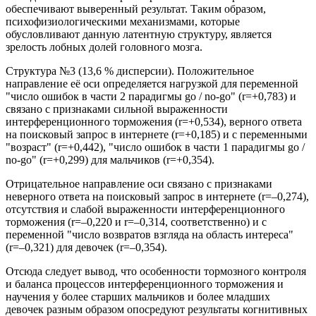
обеспечивают выверенный результат. Таким образом,
психофизиологическими механизмами, которые
обусловливают данную латентную структуру, является
зрелость лобных долей головного мозга.
Структура №3 (13,6 % дисперсии). Положительное
направление её оси определяется нагрузкой для переменной
"число ошибок в части 2 парадигмы go / no-go" (r=+0,783) и
связано с признаками сильной выраженности
интерференционного торможения (r=+0,534), верного ответа
на поисковый запрос в интернете (r=+0,185) и с переменными
"возраст" (r=+0,442), "число ошибок в части 1 парадигмы go /
no-go" (r=+0,299) для мальчиков (r=+0,354).
Отрицательное направление оси связано с признаками
неверного ответа на поисковый запрос в интернете (r=–0,274),
отсутствия и слабой выраженности интерференционного
торможения (r=–0,220 и r=–0,314, соответственно) и с
переменной "число возвратов взгляда на область интереса"
(r=–0,321) для девочек (r=–0,354).
Отсюда следует вывод, что особенности тормозного контроля
и баланса процессов интерференционного торможения и
научения у более старших мальчиков и более младших
девочек разным образом опосредуют результаты когнитивных