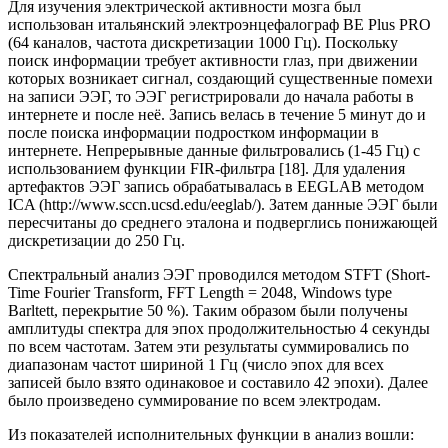
Для изучения электрической активности мозга был
использован итальянский электроэнцефалограф BE Plus PRO
(64 каналов, частота дискретизации 1000 Гц). Поскольку
поиск информации требует активности глаз, при движении
которых возникает сигнал, создающий существенные помехи
на записи ЭЭГ, то ЭЭГ регистрировали до начала работы в
интернете и после неё. Запись велась в течение 5 минут до и
после поиска информации подростком информации в
интернете. Непрерывные данные фильтровались (1-45 Гц) с
использованием функции FIR-фильтра [18]. Для удаления
артефактов ЭЭГ запись обрабатывалась в EEGLAB методом
ICA (http://www.sccn.ucsd.edu/eeglab/). Затем данные ЭЭГ были
пересчитаны до среднего эталона и подверглись понижающей
дискретизации до 250 Гц.
Спектральный анализ ЭЭГ проводился методом STFT (Short-
Time Fourier Transform, FFT Length = 2048, Windows type
Barltett, перекрытие 50 %). Таким образом были получены
амплитуды спектра для эпох продолжительностью 4 секунды
по всем частотам. Затем эти результаты суммировались по
диапазонам частот шириной 1 Гц (число эпох для всех
записей было взято одинаковое и составило 42 эпохи). Далее
было произведено суммирование по всем электродам.
Из показателей исполнительных функции в анализ вошли: