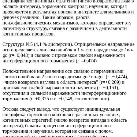
специфика когнитивных стратегий (число возвратов взгляда в
область интереса), тормозного контроля, научения, которая
проявляется в результатах поиска в интернете для мальчиков и
девочек различно. Таким образом, работа
психофизиологических механизмов, которые определяют эту
латентную структуру, связана с различиями в деятельности
когнитивных процессов.
Структура №5 (4,1 % дисперсии). Отрицательное направление
оси определяется числом ошибок в 1 части парадигмы go / no-
go (r=–0,848) и связано с признаком слабой выраженности
интерференционного торможения (r=–0,474).
Положительное направление оси связано с переменными
"число ошибок во 2 части парадигмы go / no-go" (r=+0,474),
"число возвратов взгляда в область интереса" (r=+0,209) и
признаками слабой выраженности научения (r=+0,151),
отсутствия и сильной выраженности интерференционного
торможения (r=+0,325 и r=+0,148, соответственно).
Отсюда следует вывод, что существует индивидуальная
специфика тормозного контроля в различных условиях,
когнитивных стратегий (число возвратов взгляда в область
интереса), баланса процессов интерференционного
торможения и научения, которая не связана с полом,
когнитивной задачей и возрастом. Таким образом,