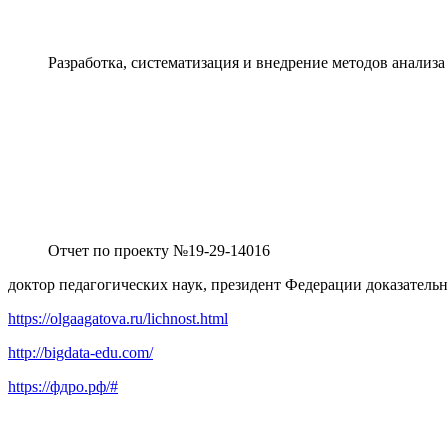
Разработка, систематизация и внедрение методов анализ
Отчет по проекту №19-29-14016
доктор педагогических наук, президент Федерации доказательн
https://olgaagatova.ru/lichnost.html
http://bigdata-edu.com/
https://фдро.рф/#