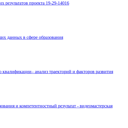
х результатов проекта 19-29-14016
их данных в сфере образования
о квалификации– анализ траекторий и факторов развития
ования и компетентностный результат - видеомастерская